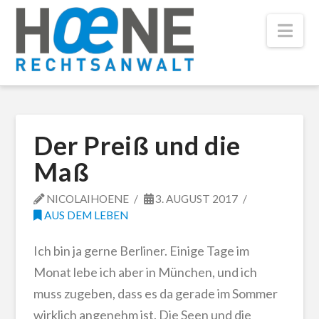
Nav
Der Preiß und die
Maß
NICOLAIHOENE
3. AUGUST 2017
AUS DEM LEBEN
Ich bin ja gerne Berliner. Einige Tage im
Monat lebe ich aber in München, und ich
muss zugeben, dass es da gerade im Sommer
wirklich angenehm ist. Die Seen und die